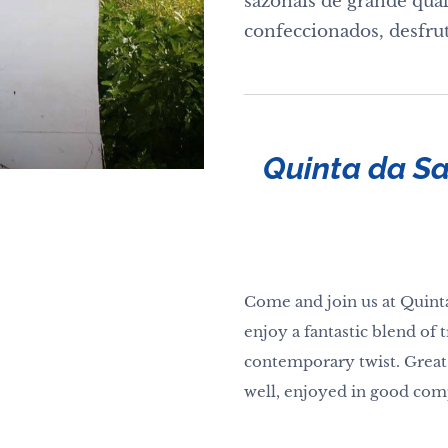
sazonais de grande qua
confeccionados, desfr
Quinta da S
Come and join us at Quint
enjoy a fantastic blend of
contemporary twist. Great 
well, enjoyed in good com