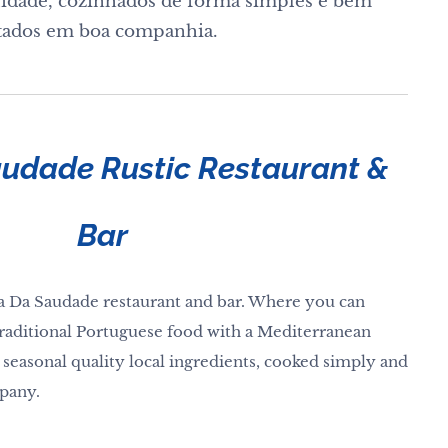
lidade, cozinhados de forma simples e bem
utados em boa companhia.
audade Rustic Restaurant &
Bar
a Da Saudade restaurant and bar. Where you can
 traditional Portuguese food with a Mediterranean
seasonal quality local ingredients, cooked simply and
pany.